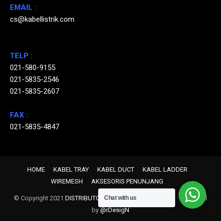
EMAIL :
cs@kabellistrik.com
TELP :
021-580-9155
021-5835-2546
021-5835-2607
FAX :
021-5835-4847
HOME
KABEL TRAY
KABEL DUCT
KABEL LADDER
WIREMESH
AKSESORIS PENUNJANG
Chat with us
© Copyright 2021
DISTRIBUTOR KABEL TRAY INDONESIA
· Designed
by
@rDesigN